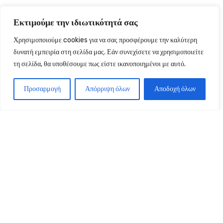
Εκτιμούμε την ιδιωτικότητά σας
Χρησιμοποιούμε cookies για να σας προσφέρουμε την καλύτερη
δυνατή εμπειρία στη σελίδα μας. Εάν συνεχίσετε να χρησιμοποιείτε
τη σελίδα, θα υποθέσουμε πως είστε ικανοποιημένοι με αυτό.
Προσαρμογή
Απόρριψη όλων
Αποδοχή όλων
Τι είναι τα cookies: Τα cookies είναι μικρά
αρχεία κειμένου που αποθηκεύονται στη
συσκευή ενός χρήστη (όπως ένας
υπολογιστής ή φορητή συσκευή) όταν
επισκέπτεται έναν ιστότοπο. Βοηθούν στη