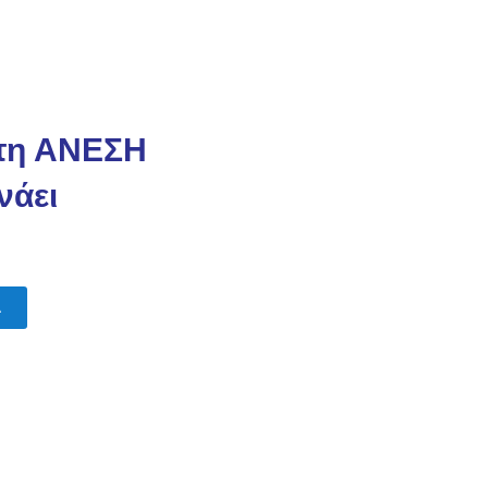
άτη ΑΝΕΣΗ
νάει
Α